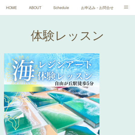
HOME
ABOUT
Schedule
お申込み・お問合せ
体験レッスン
Ocean wave art
Ocean master course
体験レッスン
水面レジンアート講座
Long beach board 3day Lesson
crackle ocean master
フォローアップレッスン
Q&A
Interior Item
instagram